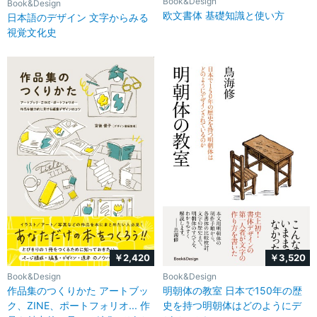
Book&Design
Book&Design
欧文書体 基礎知識と使い方
日本語のデザイン 文字からみる
視覚文化史
￥2,420
￥3,520
Book&Design
Book&Design
作品集のつくりかた アートブッ
明朝体の教室 日本で150年の歴
ク、ZINE、ポートフォリオ... 作
史を持つ明朝体はどのようにデ