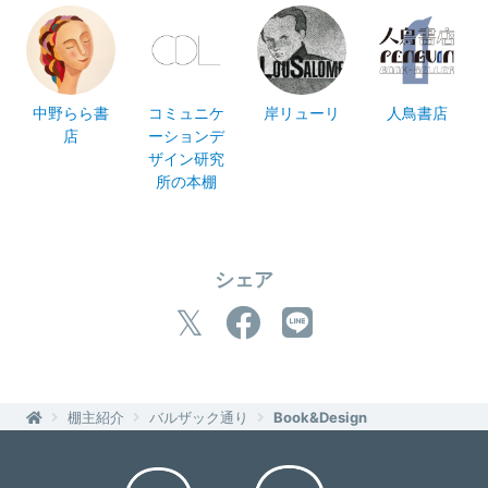
中野らら書
コミュニケ
岸リューリ
人鳥書店
店
ーションデ
ザイン研究
所の本棚
シェア
棚主紹介
バルザック通り
Book&Design