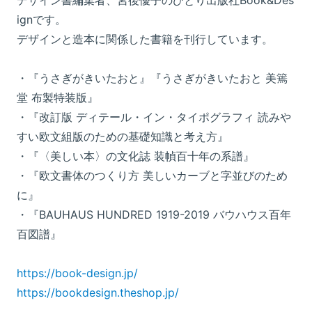
デザイン書編集者、宮後優子のひとり出版社Book&Des
ignです。
デザインと造本に関係した書籍を刊行しています。
・『うさぎがきいたおと』『うさぎがきいたおと 美篶
堂 布製特装版』
・『改訂版 ディテール・イン・タイポグラフィ 読みや
すい欧文組版のための基礎知識と考え方』
・『〈美しい本〉の文化誌 装幀百十年の系譜』
・『欧文書体のつくり方 美しいカーブと字並びのため
に』
・『BAUHAUS HUNDRED 1919-2019 バウハウス百年
百図譜』
https://book-design.jp/
https://bookdesign.theshop.jp/