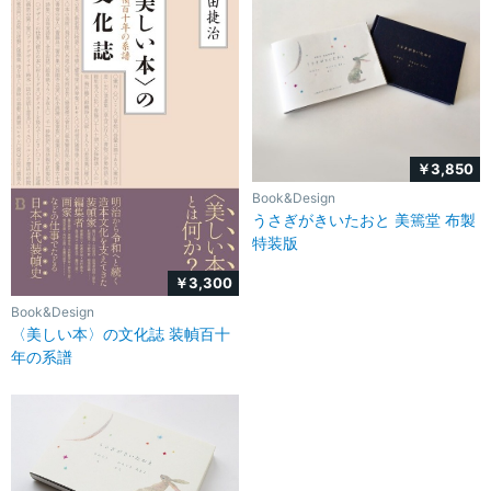
￥3,850
Book&Design
うさぎがきいたおと 美篶堂 布製
特装版
￥3,300
Book&Design
〈美しい本〉の文化誌 装幀百十
年の系譜