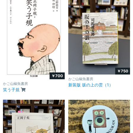
￥750
￥700
かご山椒魚書房
かご山椒魚書房
新装版 坂の上の雲（1）
笑う子規