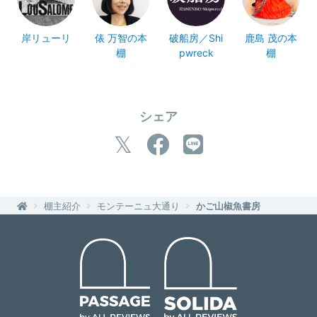
岸リューリ
俵 万智の本
破船房／Shi
鹿島 茂の本
棚
pwreck
棚
シェア
棚主紹介
モンテーニュ大通り
かご山椒魚書房