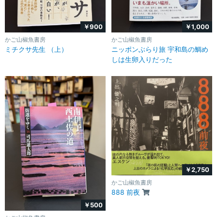
￥900
￥1,000
かご山椒魚書房
かご山椒魚書房
ミチクサ先生 （上）
ニッポンぶらり旅 宇和島の鯛め
しは生卵入りだった
￥2,750
かご山椒魚書房
888 前夜
￥500