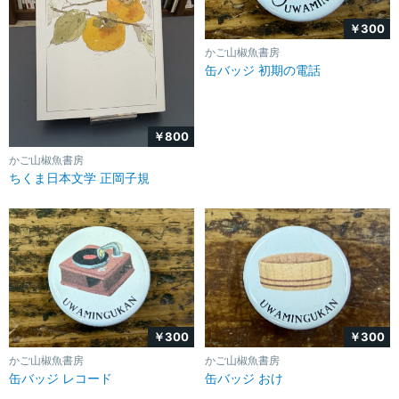
￥300
かご山椒魚書房
缶バッジ 初期の電話
￥800
かご山椒魚書房
ちくま日本文学 正岡子規
￥300
￥300
かご山椒魚書房
かご山椒魚書房
缶バッジ おけ
缶バッジ レコード