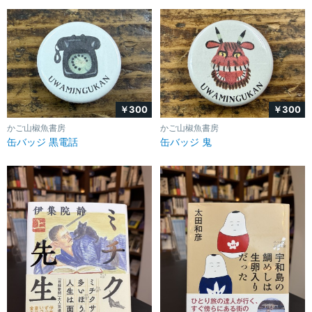
￥300
￥300
かご山椒魚書房
かご山椒魚書房
缶バッジ 鬼
缶バッジ 黒電話