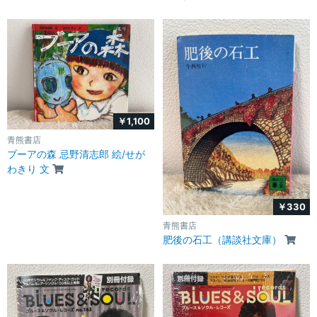
￥1,100
青熊書店
ブーアの森 忌野清志郎 絵/せが
わきり 文
￥330
青熊書店
肥後の石工（講談社文庫）