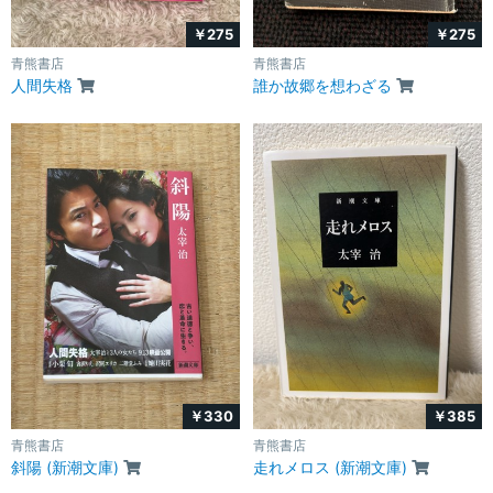
￥275
￥275
青熊書店
青熊書店
人間失格
誰か故郷を想わざる
￥330
￥385
青熊書店
青熊書店
斜陽 (新潮文庫)
走れメロス (新潮文庫)