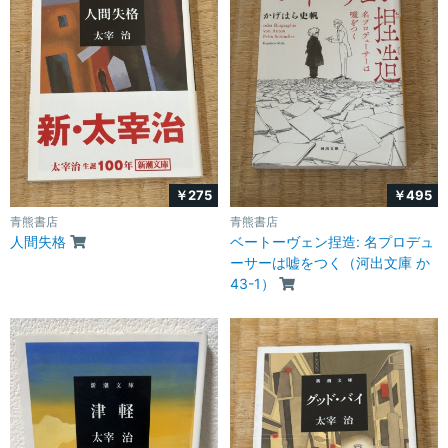
￥275
￥495
青熊書店
青熊書店
人間失格
ベートーヴェン捏造: 名プロデュ
ーサーは嘘をつく（河出文庫 か
43-1）