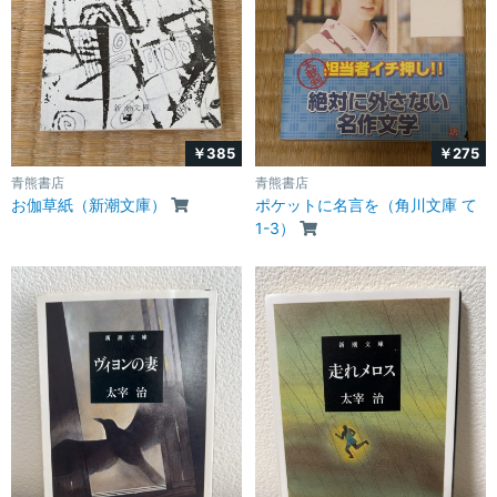
￥385
￥275
青熊書店
青熊書店
お伽草紙（新潮文庫）
ポケットに名言を（角川文庫 て
1-3）