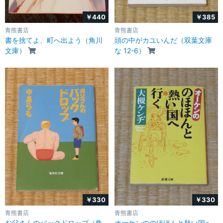
￥440
￥385
青熊書店
青熊書店
書を捨てよ、町へ出よう（角川
頭の中がカユいんだ（双葉文庫
文庫）
な 12-6）
￥330
￥330
青熊書店
青熊書店
お父さんのバックドロップ（集
オーケンののほほんと熱い国へ