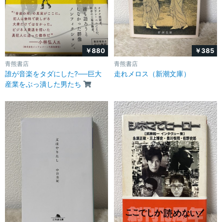
￥880
￥385
青熊書店
青熊書店
誰が音楽をタダにした?──巨大
走れメロス（新潮文庫）
産業をぶっ潰した男たち