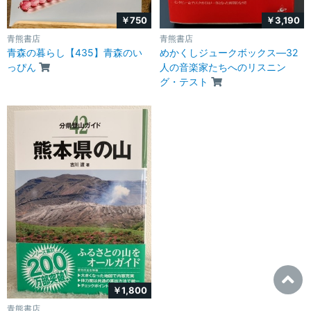
￥750
￥3,190
青熊書店
青熊書店
青森の暮らし【435】青森のい
めかくしジュークボックス―32
っぴん
人の音楽家たちへのリスニン
グ・テスト
￥1,800
青熊書店