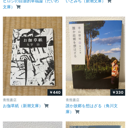
ヒロシの自虐的幸福論（だいわ
いとみち（新潮文庫）
文庫）
￥440
￥330
青熊書店
青熊書店
お伽草紙（新潮文庫）
誰か故郷を想はざる（角川文
庫）