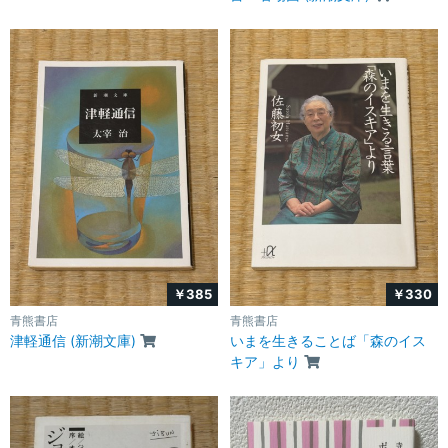
￥385
￥330
青熊書店
青熊書店
津軽通信 (新潮文庫)
いまを生きることば「森のイス
キア」より