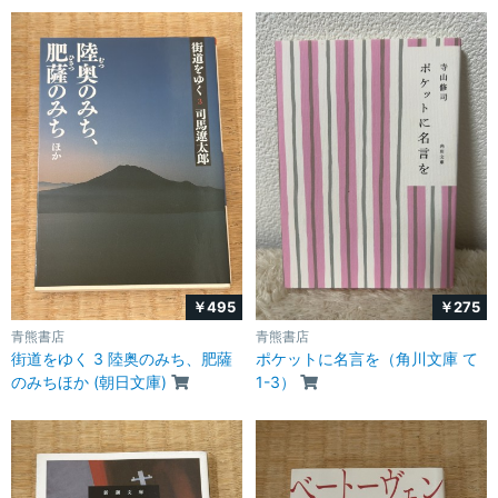
￥495
￥275
青熊書店
青熊書店
街道をゆく 3 陸奥のみち、肥薩
ポケットに名言を（角川文庫 て
のみちほか (朝日文庫)
1-3）