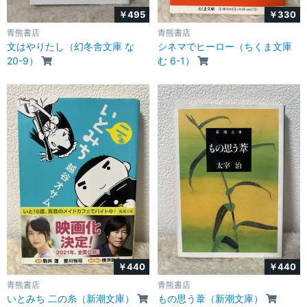
￥495
￥330
青熊書店
青熊書店
文はやりたし（幻冬舎文庫 な
シネマでヒーロー（ちくま文庫
20-9）
む 6-1）
￥440
￥440
青熊書店
青熊書店
いとみち 二の糸（新潮文庫）
もの思う葦（新潮文庫）