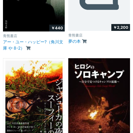
￥2,200
￥440
青熊書店
青熊書店
夢の本
アー・ユー・ハッピー?（角川文
庫 や 8-2）