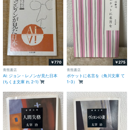
￥770
￥275
青熊書店
青熊書店
Ai: ジョン・レノンが見た日本
ポケットに名言を（角川文庫 て
(ちくま文庫 れ 2-1)
1-3）