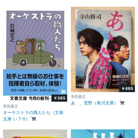
￥495
青熊書店
￥385
あゝ、荒野（角川文庫）
青熊書店
オーケストラの職人たち（文春
文庫 い 7-5）