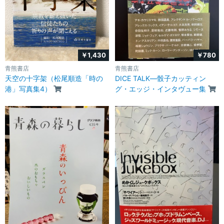
￥1,430
￥780
青熊書店
青熊書店
天空の十字架（松尾順造「時の
DICE TALK―骰子カッティン
港」写真集4）
グ・エッジ・インタヴュー集