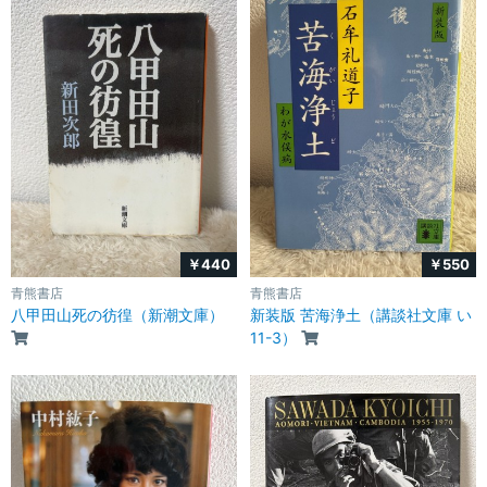
￥440
￥550
青熊書店
青熊書店
八甲田山死の彷徨（新潮文庫）
新装版 苦海浄土（講談社文庫 い
11-3）