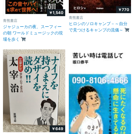
￥770
￥1,540
青熊書店
青熊書店
ヒロシのソロキャンプ－～自分
ジャジューカの夜、スーフィー
で見つけるキャンプの流儀～
の朝 ワールドミュージックの現
場を歩く
￥649