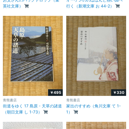
英社文庫）
行く（新潮文庫 お 44-2）
￥495
￥330
青熊書店
青熊書店
街道をゆく 17 島原・天草の諸道
家出のすすめ（角川文庫 て 1-
（朝日文庫 し 1-73）
1）