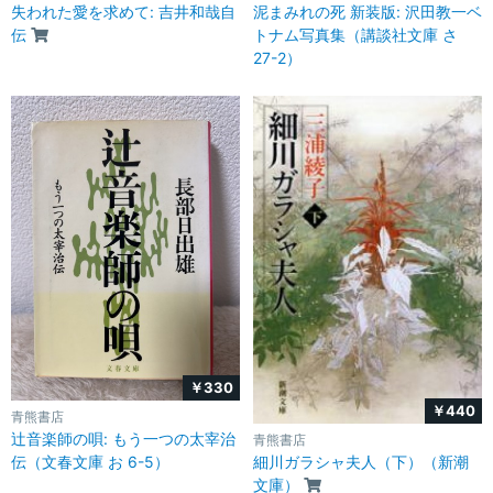
失われた愛を求めて: 吉井和哉自
泥まみれの死 新装版: 沢田教一ベ
伝
トナム写真集（講談社文庫 さ
27-2）
￥330
￥440
青熊書店
辻音楽師の唄: もう一つの太宰治
青熊書店
細川ガラシャ夫人（下）（新潮
伝（文春文庫 お 6-5）
文庫）