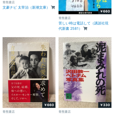
青熊書店
文豪ナビ 太宰治（新潮文庫）
￥660
青熊書店
苦しい時は電話して（講談社現
代新書 2581）
￥660
￥330
青熊書店
青熊書店