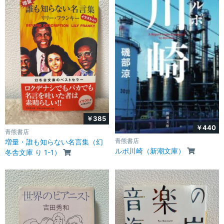
￥385
￥440
青熊書店
青熊書店
増量・誰も知らない名言集（幻
ルポ川崎（新潮文庫）
冬舎文庫 り 1-1）