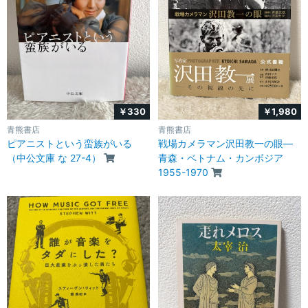
￥330
￥1,980
青熊書店
青熊書店
ピアニストという蛮族がいる
戦場カメラマン沢田教一の眼―
（中公文庫 な 27-4）
青森・ベトナム・カンボジア
1955-1970