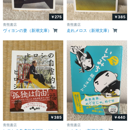
￥275
￥385
青熊書店
青熊書店
ヴィヨンの妻（新潮文庫）
走れメロス（新潮文庫）
￥385
￥440
青熊書店
青熊書店