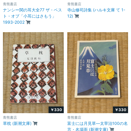
青熊書店
青熊書店
ナンシー関の耳大全77 ザ・ベス
寺山修司詩集 (ハルキ文庫 て 1-
ト・オブ「小耳にはさもう」
12)
1993-2002
￥330
￥330
青熊書店
青熊書店
草枕 (新潮文庫)
富士には月見草―太宰治100の名
言・名場面 (新潮文庫)