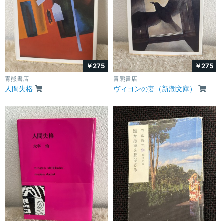
￥275
￥275
青熊書店
青熊書店
人間失格
ヴィヨンの妻（新潮文庫）