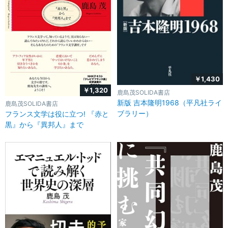
￥1,430
￥1,320
鹿島茂SOLIDA書店
新版 吉本隆明1968（平凡社ライ
鹿島茂SOLIDA書店
ブラリー）
フランス文学は役に立つ! 『赤と
黒』から『異邦人』まで