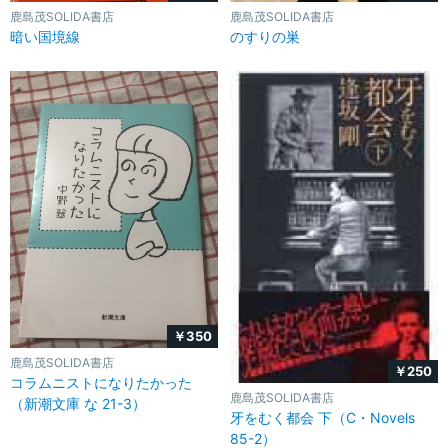
鹿島茂SOLIDA書店
鹿島茂SOLIDA書店
暗い国境線
のすりの巣
￥350
鹿島茂SOLIDA書店
￥250
コラムニストになりたかった
鹿島茂SOLIDA書店
（新潮文庫 な 21-3）
牙をむく都会 下（C・Novels
85-2）