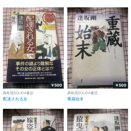
￥500
￥500
鹿島茂SOLIDA書店
鹿島茂SOLIDA書店
配達される女
重蔵始末