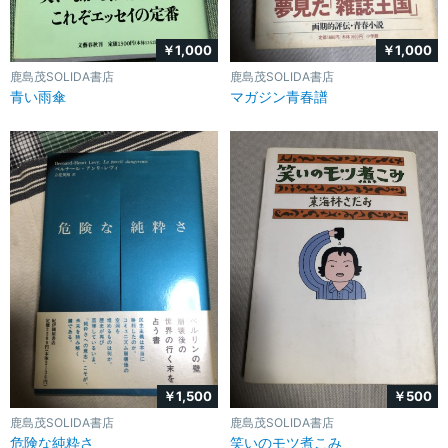
￥1,000
￥1,000
鹿島茂SOLIDA書店
鹿島茂SOLIDA書店
青い雨傘
マガジン青春譜
￥1,500
￥500
鹿島茂SOLIDA書店
鹿島茂SOLIDA書店
危険な純粋さ
笑いのモツ煮こみ