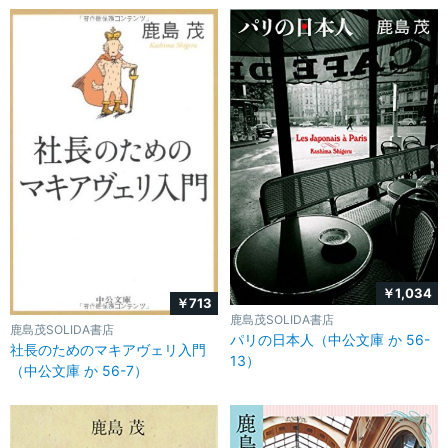
￥1,034
￥713
鹿島茂SOLIDA書店
鹿島茂SOLIDA書店
パリの日本人（中公文庫 か 56-
社長のためのマキアヴェリ入門
13）
（中公文庫 か 56-7）