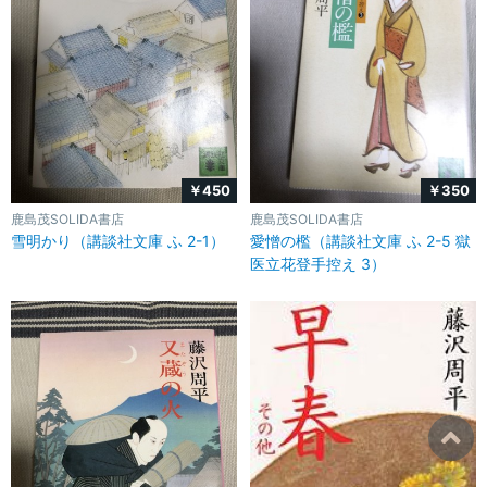
￥450
￥350
鹿島茂SOLIDA書店
鹿島茂SOLIDA書店
雪明かり（講談社文庫 ふ 2-1）
愛憎の檻（講談社文庫 ふ 2-5 獄
医立花登手控え 3）