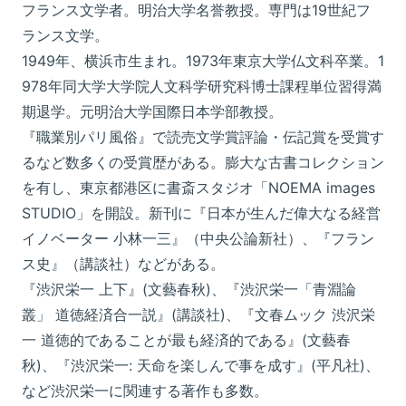
フランス文学者。明治大学名誉教授。専門は19世紀フ
ランス文学。
1949年、横浜市生まれ。1973年東京大学仏文科卒業。1
978年同大学大学院人文科学研究科博士課程単位習得満
期退学。元明治大学国際日本学部教授。
『職業別パリ風俗』で読売文学賞評論・伝記賞を受賞す
るなど数多くの受賞歴がある。膨大な古書コレクション
を有し、東京都港区に書斎スタジオ「NOEMA images
STUDIO」を開設。新刊に『日本が生んだ偉大なる経営
イノベーター 小林一三』（中央公論新社）、『フラン
ス史』（講談社）などがある。
『渋沢栄一 上下』(文藝春秋)、『渋沢栄一「青淵論
叢」 道徳経済合一説』(講談社)、『文春ムック 渋沢栄
一 道徳的であることが最も経済的である』(文藝春
秋)、『渋沢栄一: 天命を楽しんで事を成す』(平凡社)、
など渋沢栄一に関連する著作も多数。