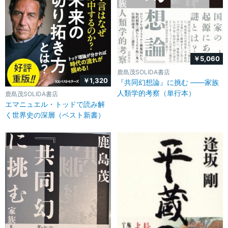
￥5,060
鹿島茂SOLIDA書店
￥1,320
『共同幻想論』に挑む ――家族
人類学的考察（単行本）
鹿島茂SOLIDA書店
エマニュエル・トッドで読み解
く世界史の深層（ベスト新書）