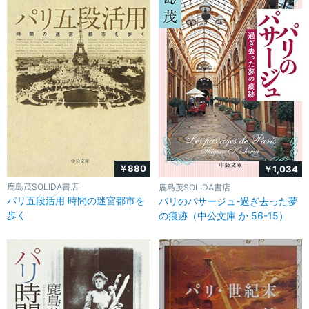
￥880
￥1,034
鹿島茂SOLIDA書店
鹿島茂SOLIDA書店
パリ五段活用 時間の迷宮都市を
パリのパサージュ-過ぎ去った夢
歩く
の痕跡（中公文庫 か 56-15）