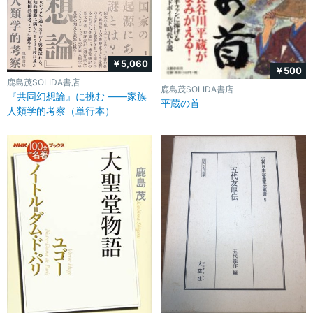
￥5,060
￥500
鹿島茂SOLIDA書店
鹿島茂SOLIDA書店
『共同幻想論』に挑む ――家族
平蔵の首
人類学的考察（単行本）