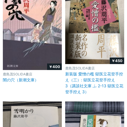
￥450
￥400
鹿島茂SOLIDA書店
新装版 愛憎の檻 獄医立花登手控
鹿島茂SOLIDA書店
闇の穴（新潮文庫）
え（三）: 獄医立花登手控え
3（講談社文庫 ふ 2-13 獄医立花
登手控え 3）