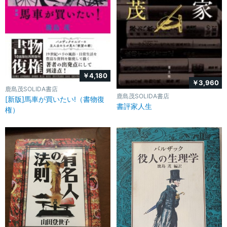
￥4,180
￥3,960
鹿島茂SOLIDA書店
鹿島茂SOLIDA書店
[新版]馬車が買いたい!（書物復
書評家人生
権）