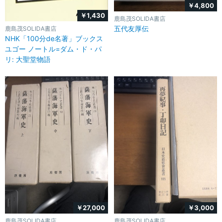
￥4,800
￥1,430
鹿島茂SOLIDA書店
五代友厚伝
鹿島茂SOLIDA書店
NHK「100分de名著」ブックス
ユゴー ノートル=ダム・ド・パ
リ: 大聖堂物語
￥27,000
￥3,000
鹿島茂SOLIDA書店
鹿島茂SOLIDA書店