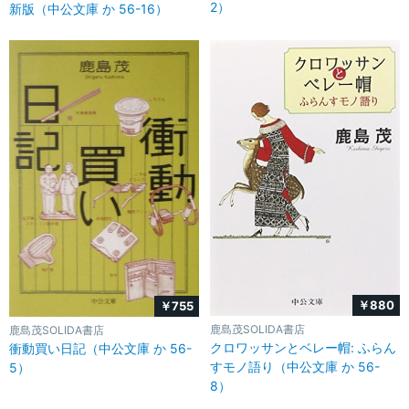
2）
新版（中公文庫 か 56-16）
￥880
￥755
鹿島茂SOLIDA書店
鹿島茂SOLIDA書店
クロワッサンとベレー帽: ふらん
衝動買い日記（中公文庫 か 56-
すモノ語り（中公文庫 か 56-
5）
8）