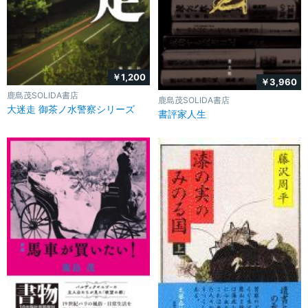
￥1,200
￥3,960
鹿島茂SOLIDA書店
鹿島茂SOLIDA書店
大迷走 御茶ノ水警察シリーズ
書評家人生