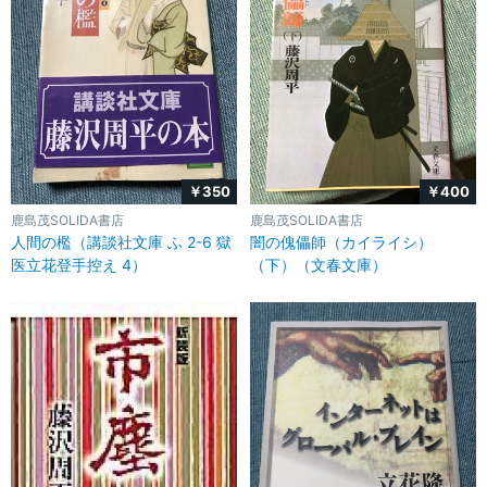
￥350
￥400
鹿島茂SOLIDA書店
鹿島茂SOLIDA書店
人間の檻（講談社文庫 ふ 2-6 獄
闇の傀儡師（カイライシ）
医立花登手控え 4）
（下）（文春文庫）