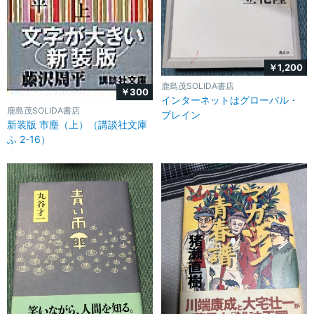
￥1,200
鹿島茂SOLIDA書店
￥300
インターネットはグローバル・
鹿島茂SOLIDA書店
ブレイン
新装版 市塵（上）（講談社文庫
ふ 2-16）