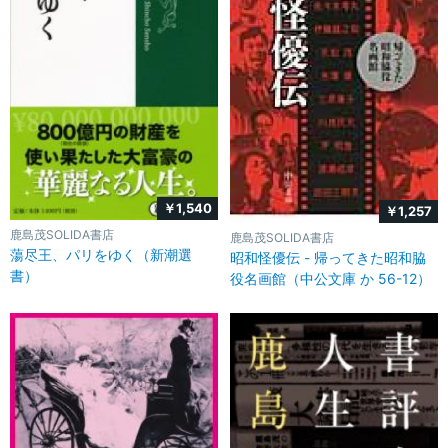
￥1,540
￥1,257
鹿島茂SOLIDA書店
鹿島茂SOLIDA書店
蕩尽王、パリをゆく（新潮選
昭和怪優伝 - 帰ってきた昭和脇
書）
役名画館（中公文庫 か 56-12）