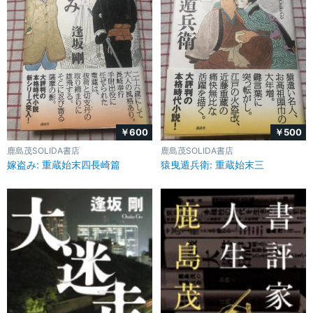
￥600
￥500
鹿島茂SOLIDA書店
鹿島茂SOLIDA書店
嫁盗み: 重蔵始末四長崎篇
猿曳遁兵衛: 重蔵始末三