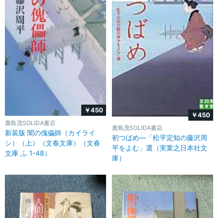
￥450
￥450
鹿島茂SOLIDA書店
鹿島茂SOLIDA書店
新装版 闇の傀儡師（カイライ
初つばめ―「松平定知の藤沢周
シ）（上）（文春文庫）（文春
平をよむ」選（実業之日本社文
文庫 ふ 1-48）
庫）