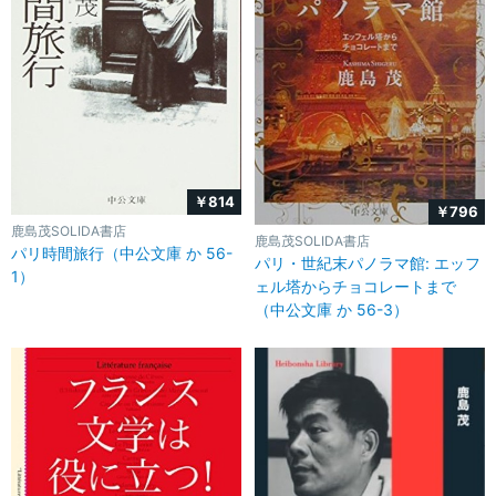
￥814
￥796
鹿島茂SOLIDA書店
鹿島茂SOLIDA書店
パリ時間旅行（中公文庫 か 56-
パリ・世紀末パノラマ館: エッフ
1）
ェル塔からチョコレートまで
（中公文庫 か 56-3）