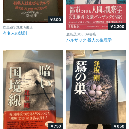
￥800
￥2,200
鹿島茂SOLIDA書店
有名人の法則
鹿島茂SOLIDA書店
バルザック 役人の生理学
￥750
￥650