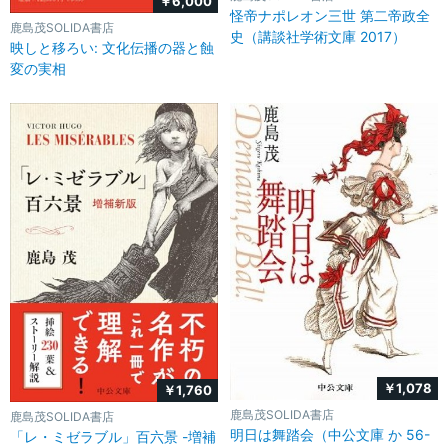
￥6,000
怪帝ナポレオン三世 第二帝政全
鹿島茂SOLIDA書店
史（講談社学術文庫 2017）
映しと移ろい: 文化伝播の器と蝕
変の実相
￥1,078
￥1,760
鹿島茂SOLIDA書店
鹿島茂SOLIDA書店
明日は舞踏会（中公文庫 か 56-
「レ・ミゼラブル」百六景 -増補