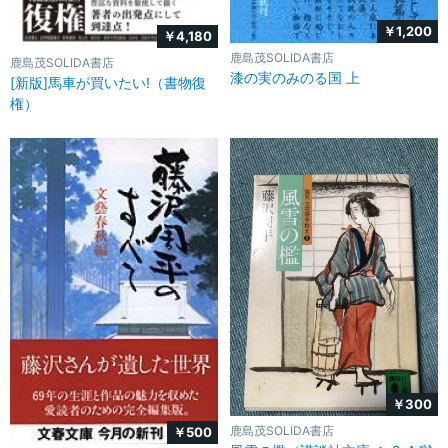
￥1,200
￥4,180
鹿島茂SOLIDA書店
鹿島茂SOLIDA書店
漆の実のみのる国 上
[新版]馬車が買いたい!（書物復
権）
￥300
鹿島茂SOLIDA書店
￥500