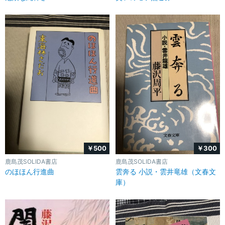
￥500
￥300
鹿島茂SOLIDA書店
鹿島茂SOLIDA書店
のほほん行進曲
雲奔る 小説・雲井竜雄（文春文
庫）