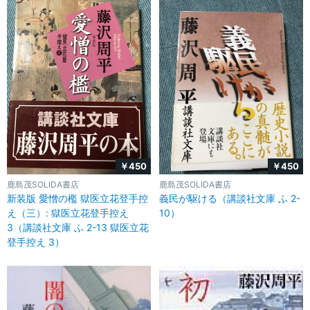
￥450
￥450
鹿島茂SOLIDA書店
鹿島茂SOLIDA書店
新装版 愛憎の檻 獄医立花登手控
義民が駆ける（講談社文庫 ふ 2-
え（三）: 獄医立花登手控え
10）
3（講談社文庫 ふ 2-13 獄医立花
登手控え 3）