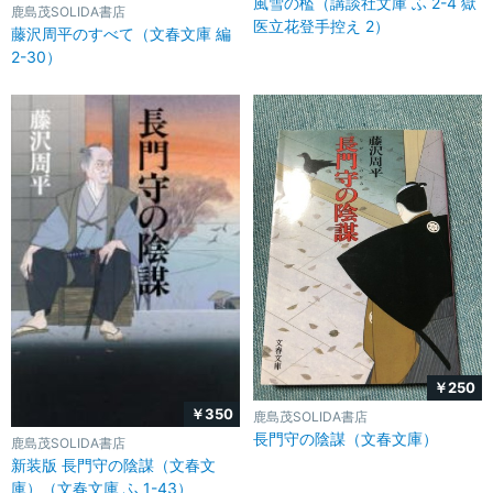
風雪の檻（講談社文庫 ふ 2-4 獄
鹿島茂SOLIDA書店
医立花登手控え 2）
藤沢周平のすべて（文春文庫 編
2-30）
￥250
￥350
鹿島茂SOLIDA書店
長門守の陰謀（文春文庫）
鹿島茂SOLIDA書店
新装版 長門守の陰謀（文春文
庫）（文春文庫 ふ 1-43）