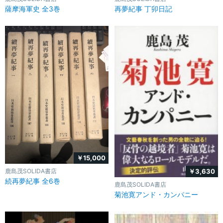
薩摩海軍史 全3巻
再夢紀事 丁卯日記
￥15,000
￥3,630
鹿島茂SOLIDA書店
続再夢紀事 全6巻
鹿島茂SOLIDA書店
菊池寛アンド・カンパニー