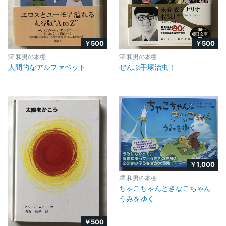
￥500
￥500
澤 和男の本棚
澤 和男の本棚
人間的なアルファベット
ぜんぶ手塚治虫！
￥1,000
澤 和男の本棚
ちゃこちゃんときなこちゃん
うみをゆく
￥500