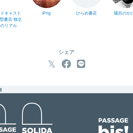
ッドキャスト
iPrig
ひらめ書店
陽呂のか
型書店 独立
後のリアル
シェア
棚