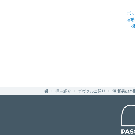
ポ
連動
棚主紹介
ガヴァルニ通り
澤 和男の本