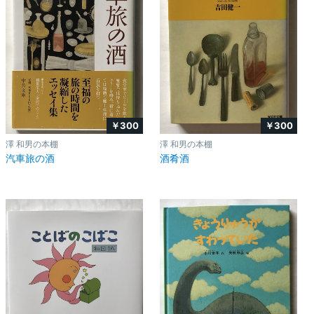
￥300
￥300
澤 和男の本棚
澤 和男の本棚
汽車旅の酒
酒肴酒