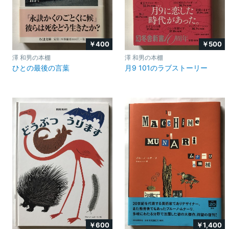
￥400
￥500
澤 和男の本棚
澤 和男の本棚
ひとの最後の言葉
月9 101のラブストーリー
￥600
￥1,400