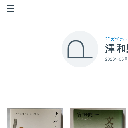
2F ガヴァ
澤 
2026年0