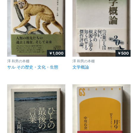
￥1,000
￥500
澤 和男の本棚
澤 和男の本棚
サル その歴史・文化・生態
文学概論