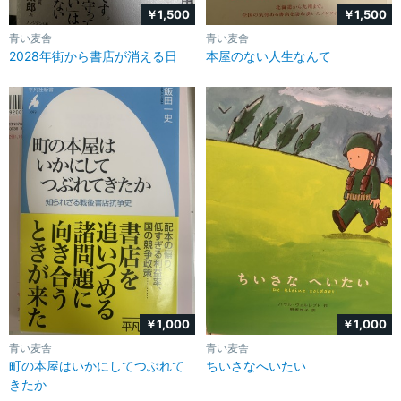
￥1,500
￥1,500
青い麦舎
青い麦舎
2028年街から書店が消える日
本屋のない人生なんて
￥1,000
￥1,000
青い麦舎
青い麦舎
町の本屋はいかにしてつぶれて
ちいさなへいたい
きたか