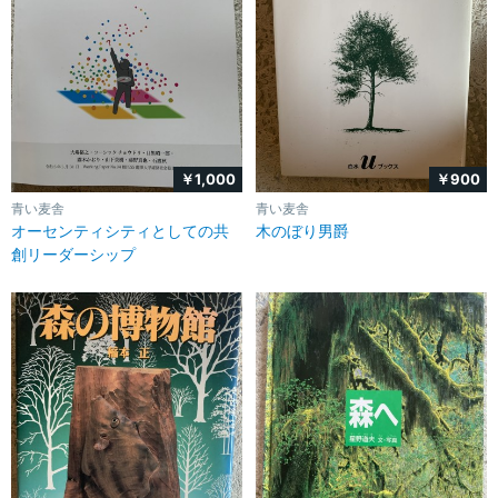
￥1,000
￥900
青い麦舎
青い麦舎
オーセンティシティとしての共
木のぼり男爵
創リーダーシップ