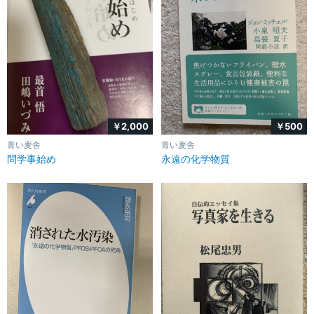
￥2,000
￥500
青い麦舎
青い麦舎
問学事始め
永遠の化学物質