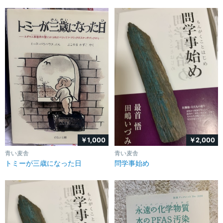
￥1,000
￥2,000
青い麦舎
青い麦舎
トミーが三歳になった日
問学事始め