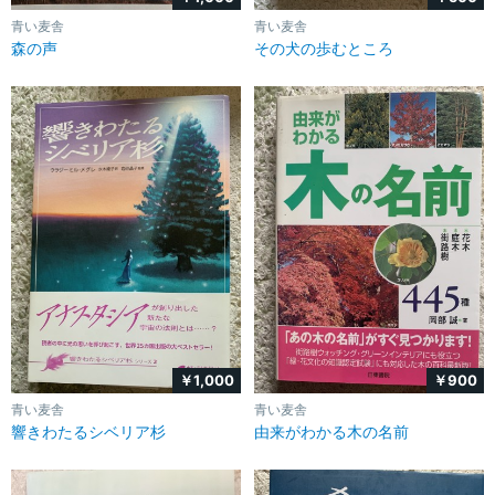
青い麦舎
青い麦舎
森の声
その犬の歩むところ
￥1,000
￥900
青い麦舎
青い麦舎
響きわたるシベリア杉
由来がわかる木の名前