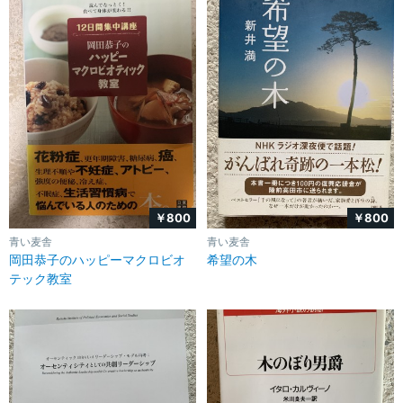
￥800
￥800
青い麦舎
青い麦舎
岡田恭子のハッピーマクロビオ
希望の木
テック教室