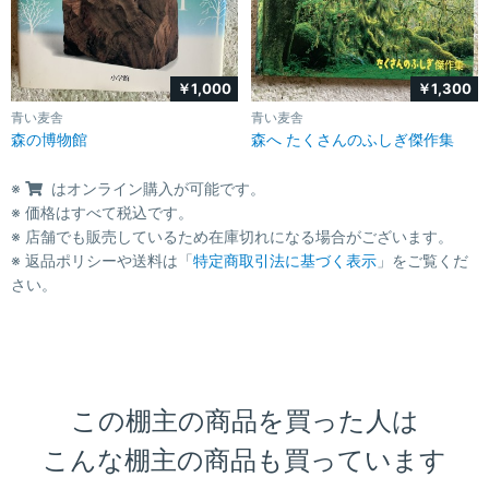
￥1,000
￥1,300
青い麦舎
青い麦舎
森の博物館
森へ たくさんのふしぎ傑作集
※
はオンライン購入が可能です。
※ 価格はすべて税込です。
※ 店舗でも販売しているため在庫切れになる場合がございます。
※ 返品ポリシーや送料は「
特定商取引法に基づく表示
」をご覧くだ
さい。
この棚主の商品を買った人は
こんな棚主の商品も買っています