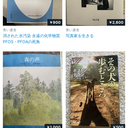
￥900
￥2,800
青い麦舎
青い麦舎
消された水汚染 永遠の化学物質
写真家を生きる
PFOS・PFOAの死角
￥1,000
￥500