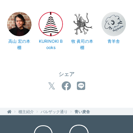
高山 宏の本
KURINOKI B
牧 眞司の本
青羊舎
棚
ooks
棚
シェア
棚主紹介
バルザック通り
青い麦舎