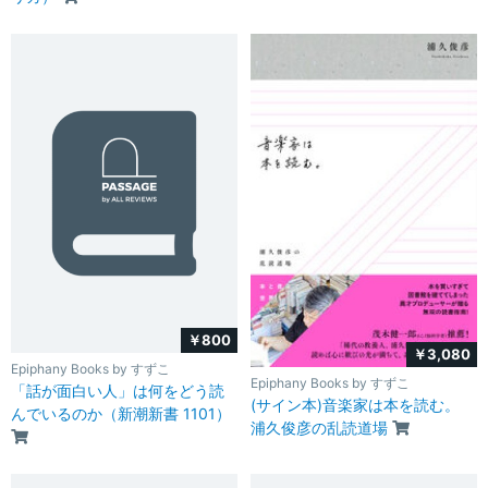
￥800
￥3,080
Epiphany Books by すずこ
Epiphany Books by すずこ
「話が面白い人」は何をどう読
(サイン本)音楽家は本を読む。
んでいるのか（新潮新書 1101）
浦久俊彦の乱読道場