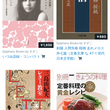
￥880
Epiphany Books by すずこ
￥1,650
斜陽 人間失格 桜桃 走れメロス
Epiphany Books by すずこ
外七篇（文春文庫 な 47-1 現代
いづみ語録・コンパクト
日本文学館）