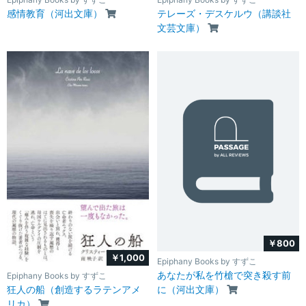
感情教育（河出文庫）
テレーズ・デスケルウ（講談社
文芸文庫）
￥800
￥1,000
Epiphany Books by すずこ
あなたが私を竹槍で突き殺す前
Epiphany Books by すずこ
狂人の船（創造するラテンアメ
に（河出文庫）
リカ）