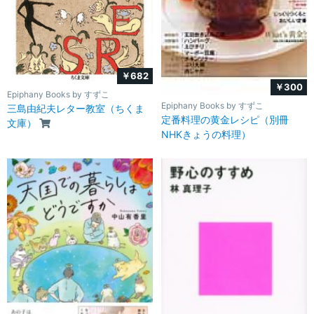
￥682
￥300
Epiphany Books by すずこ
Epiphany Books by すずこ
三島由紀夫レター教室（ちくま
定番料理の黄金レシピ（別冊
文庫）
NHKきょうの料理）