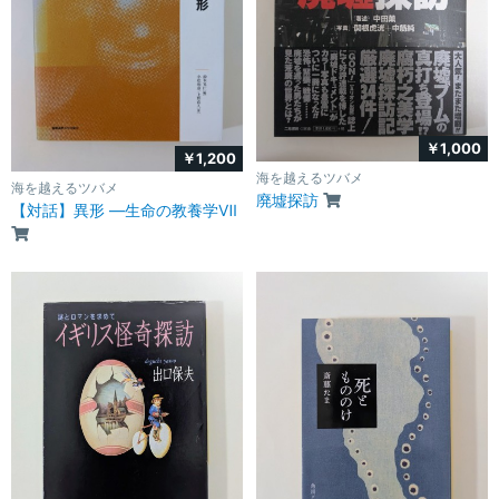
￥1,000
￥1,200
海を越えるツバメ
海を越えるツバメ
廃墟探訪
【対話】異形 ―生命の教養学Ⅶ