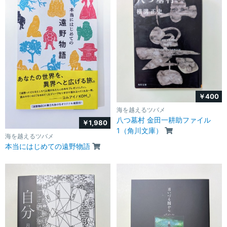
￥400
海を越えるツバメ
八つ墓村 金田一耕助ファイル
￥1,980
1（角川文庫）
海を越えるツバメ
本当にはじめての遠野物語