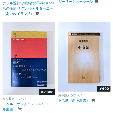
ガーリーシューヤーン
ナフル巡行: 殉教者の不滅のいの
ちの表象[ナフルギャルダーニー]
（あいねイラン 2）
￥600
￥2,800
海を越えるツバメ
海を越えるツバメ
不老脳（新潮新書）
アベル・サンチェス（ルリユー
ル叢書）