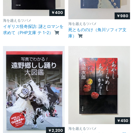
￥400
￥980
海を越えるツバメ
海を越えるツバメ
イギリス怪奇探訪: 謎とロマンを
死ともののけ（角川ソフィア文
求めて（PHP文庫 テ 1-2）
庫）
￥450
海を越えるツバメ
￥2,200