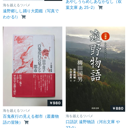
あやしうらめしあなかなし（双
海を越えるツバメ
葉文庫 あ 25-2）
遠野郷しし踊り大図鑑（写真で
わかる!）
￥980
￥880
海を越えるツバメ
百鬼夜行の見える都市（叢書物
海を越えるツバメ
口語訳 遠野物語（河出文庫 や
語の冒険）
27-1）