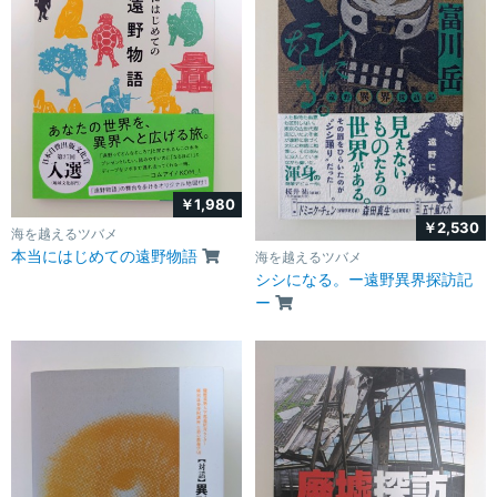
￥1,980
￥2,530
海を越えるツバメ
本当にはじめての遠野物語
海を越えるツバメ
シシになる。ー遠野異界探訪記
ー