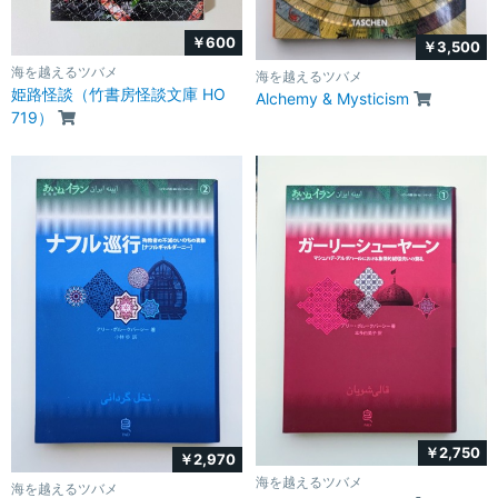
￥600
￥3,500
海を越えるツバメ
海を越えるツバメ
姫路怪談（竹書房怪談文庫 HO
Alchemy & Mysticism
719）
￥2,750
￥2,970
海を越えるツバメ
海を越えるツバメ