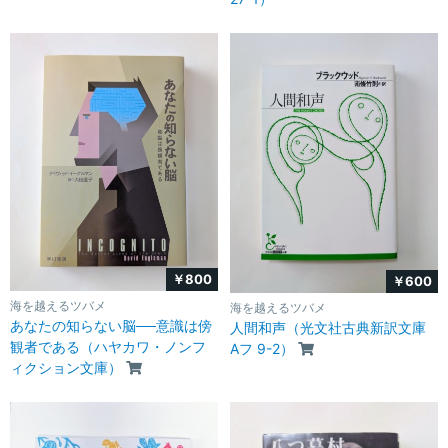
￥800
￥600
海を越えるツバメ
海を越えるツバメ
あなたの知らない脳──意識は傍
人間和声（光文社古典新訳文庫
観者である（ハヤカワ・ノンフ
Aフ 9-2）
ィクション文庫）