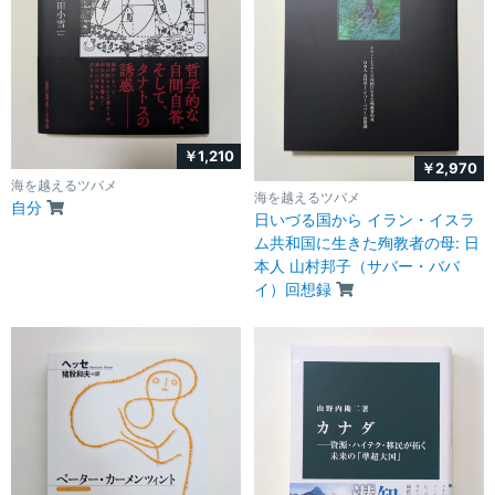
￥1,210
￥2,970
海を越えるツバメ
海を越えるツバメ
自分
日いづる国から イラン・イスラ
ム共和国に生きた殉教者の母: 日
本人 山村邦子（サバー・ババ
イ）回想録