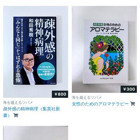
￥300
￥800
海を越えるツバメ
海を越えるツバメ
女性のためのアロマテラピー
疎外感の精神病理（集英社新
書）