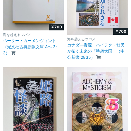
￥700
￥700
海を越えるツバメ
海を越えるツバメ
ペーター・カーメンツィント
カナダ―資源・ハイテク・移民
（光文社古典新訳文庫 Aヘ 3-
が拓く未来の「準超大国」（中
3）
公新書 2835）