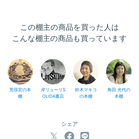
この棚主の商品を買った人は
こんな棚主の商品も買っています
荒俣宏の本
岸リューリS
鈴木マキコ
角田 光代の
棚
OLIDA書店
の本棚
本棚
シェア