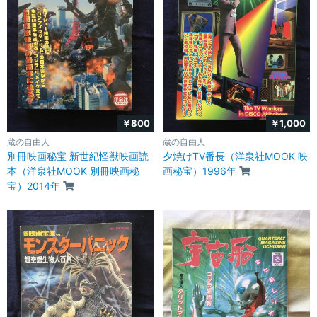
￥800
￥1,000
蔵の自由人
蔵の自由人
別冊映画秘宝 新世紀怪獣映画読
夕焼けTV番長（洋泉社MOOK 映
本（洋泉社MOOK 別冊映画秘
画秘宝）1996年
宝）2014年