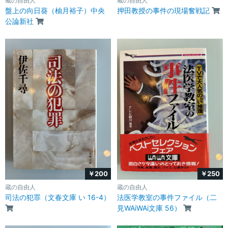
蔵の自由人
蔵の自由人
盤上の向日葵（柚月裕子）中央
押田教授の事件の現場奮戦記
公論新社
￥200
￥250
蔵の自由人
蔵の自由人
司法の犯罪（文春文庫 い 16-4）
法医学教室の事件ファイル（二
見WAiWAi文庫 56）