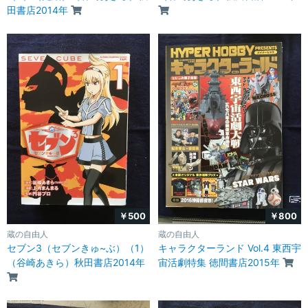
田書店2014年
￥500
￥800
蔵の自由人
蔵の自由人
セブン3（セブンきゅ~ぶ）（1）
キャラクターランド Vol.4 東西宇
（谷崎あきら）秋田書店2014年
宙活劇特集 徳間書店2015年