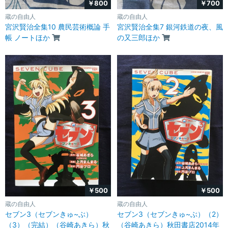
￥800
￥700
蔵の自由人
蔵の自由人
宮沢賢治全集10 農民芸術概論 手
宮沢賢治全集7 銀河鉄道の夜、風
帳 ノートほか
の又三郎ほか
￥500
￥500
蔵の自由人
蔵の自由人
セブン3（セブンきゅ~ぶ）
セブン3（セブンきゅ~ぶ）（2）
（3）（完結）（谷崎あきら）秋
（谷崎あきら）秋田書店2014年