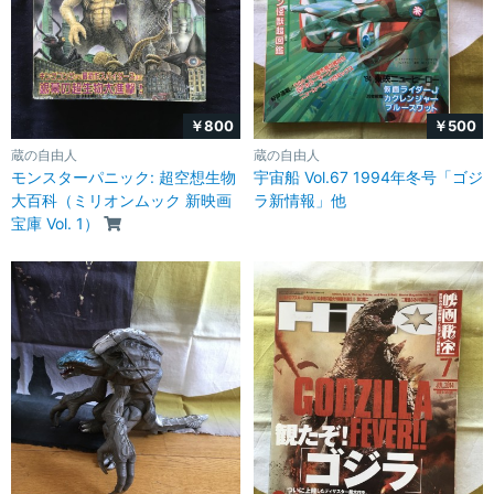
￥800
￥500
蔵の自由人
蔵の自由人
モンスターパニック: 超空想生物
宇宙船 Vol.67 1994年冬号「ゴジ
大百科（ミリオンムック 新映画
ラ新情報」他
宝庫 Vol. 1）