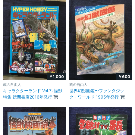
￥1,000
￥600
蔵の自由人
蔵の自由人
キャラクターランド Vol.7: 怪獣
世界幻獣図鑑〜ファンタジッ
特集 徳間書店2016年発行
ク・ワールド 1995年発行