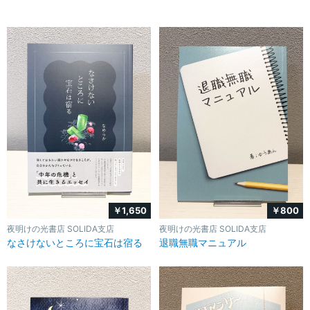
￥1,650
￥800
夜明けの光書店 SOLIDA支店
夜明けの光書店 SOLIDA支店
なさけないところに宝石は宿る
退職無職マニュアル