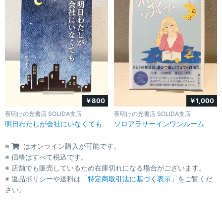
￥800
￥1,000
夜明けの光書店 SOLIDA支店
夜明けの光書店 SOLIDA支店
明日わたしが会社にいなくても
ソロアラサーインワンルーム
※
はオンライン購入が可能です。
※ 価格はすべて税込です。
※ 店舗でも販売しているため在庫切れになる場合がございます。
※ 返品ポリシーや送料は「
特定商取引法に基づく表示
」をご覧くだ
さい。