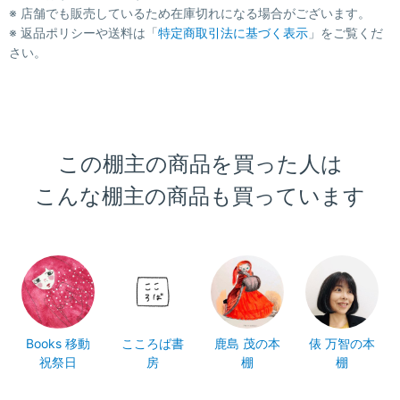
※ 店舗でも販売しているため在庫切れになる場合がございます。
※ 返品ポリシーや送料は「
特定商取引法に基づく表示
」をご覧くだ
さい。
この棚主の商品を買った人は
こんな棚主の商品も買っています
Books 移動
こころば書
鹿島 茂の本
俵 万智の本
祝祭日
房
棚
棚