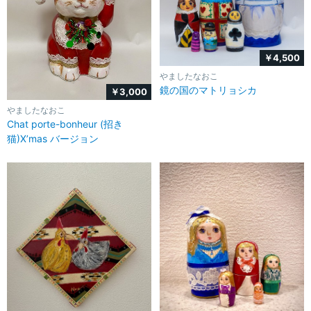
￥4,500
やましたなおこ
鏡の国のマトリョシカ
￥3,000
やましたなおこ
Chat porte-bonheur (招き
猫)X’mas バージョン