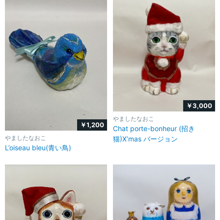
￥3,000
やましたなおこ
￥1,200
Chat porte-bonheur (招き
やましたなおこ
猫)X’mas バージョン
L’oiseau bleu(青い鳥)