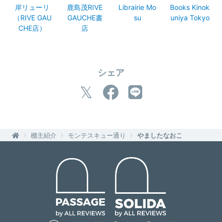
岸リューリ
鹿島茂RIVE
Librairie Mo
Books Kinok
（RIVE GAU
GAUCHE書
su
uniya Tokyo
CHE店）
店
シェア
棚主紹介
モンテスキュー通り
やましたなおこ