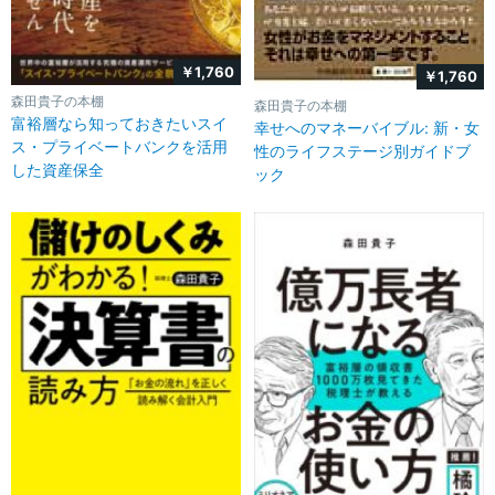
￥1,760
￥1,760
森田貴子の本棚
森田貴子の本棚
富裕層なら知っておきたいスイ
幸せへのマネーバイブル: 新・女
ス・プライベートバンクを活用
性のライフステージ別ガイドブ
した資産保全
ック