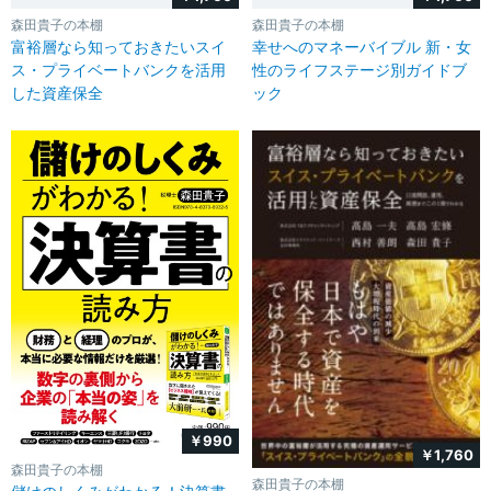
森田貴子の本棚
森田貴子の本棚
富裕層なら知っておきたいスイ
幸せへのマネーバイブル 新・女
ス・プライベートバンクを活用
性のライフステージ別ガイドブ
した資産保全
ック
￥990
￥1,760
森田貴子の本棚
森田貴子の本棚