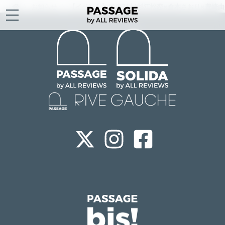
お知らせ
【イベント】12/27(土)杉江松恋×倉本さおり×豊崎