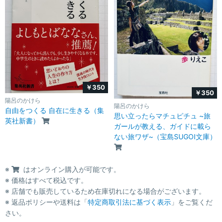
￥350
￥350
陽呂のかけら
陽呂のかけら
自由をつくる 自在に生きる（集
思い立ったらマチュピチュ ~旅
英社新書）
ガールが教える、ガイドに載ら
ない旅ワザ~（宝島SUGOI文庫）
※
はオンライン購入が可能です。
※ 価格はすべて税込です。
※ 店舗でも販売しているため在庫切れになる場合がございます。
※ 返品ポリシーや送料は「
特定商取引法に基づく表示
」をご覧くだ
さい。