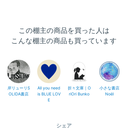
この棚主の商品を買った人は
こんな棚主の商品も買っています
岸リューリS
All you need
折々文庫｜O
小さな書店
OLIDA書店
is BLUE LOV
riOri Bunko
Noël
E
シェア