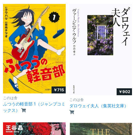
￥715
￥902
このは舎
このは舎
ふつうの軽音部 1（ジャンプコミ
ダロウェイ夫人（集英社文庫）
ックス）