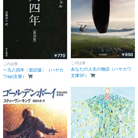
￥950
￥770
このは舎
このは舎
あなたの人生の物語（ハヤカワ
一九八四年〔新訳版〕（ハヤカ
文庫SF）
ワepi文庫）