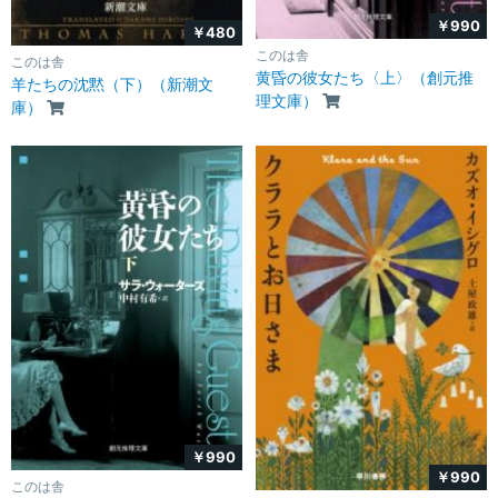
￥990
￥480
このは舎
このは舎
黄昏の彼女たち〈上〉（創元推
羊たちの沈黙（下）（新潮文
理文庫）
庫）
￥990
￥990
このは舎