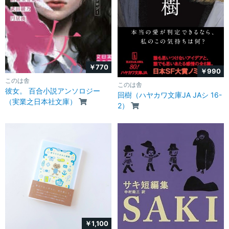
￥770
￥990
このは舎
このは舎
彼女。 百合小説アンソロジー
回樹（ハヤカワ文庫JA JAシ 16-
（実業之日本社文庫）
2）
￥1,100