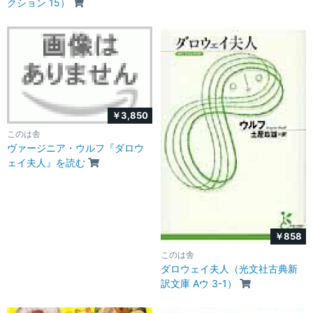
クション 15）
￥3,850
このは舎
ヴァージニア・ウルフ『ダロウ
ェイ夫人』を読む
￥858
このは舎
ダロウェイ夫人（光文社古典新
訳文庫 Aウ 3-1）