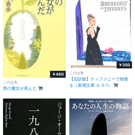
￥350
このは舎
￥490
【旧訳版】ティファニーで朝食
このは舎
を（新潮文庫 カ 3-1）
西の魔女が死んだ