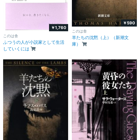
￥590
￥1,760
このは舎
このは舎
羊たちの沈黙（上）（新潮文
ふつうの人が小説家として生活
庫）
していくには