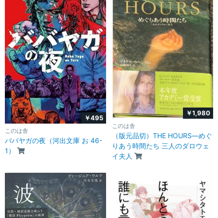
￥1,980
￥495
このは舎
このは舎
（版元品切）THE HOURS―めぐ
ババヤガの夜（河出文庫 お 46-
りあう時間たち 三人のダロウェ
1）
イ夫人