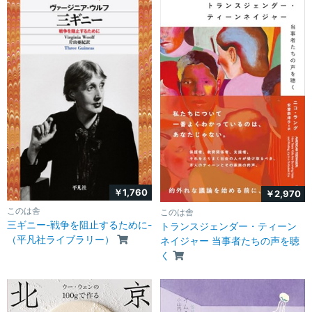
￥1,760
￥2,970
このは舎
このは舎
三ギニー-戦争を阻止するために-
トランスジェンダー・ティーン
（平凡社ライブラリー）
ネイジャー 当事者たちの声を聴
く