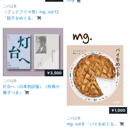
ーサ
このは舎
（ブックフリマ用）mg. vol.12
「餃子をめぐる」
￥3,500
このは舎
灯台へ（日本初訳版）（特典小
冊子つき）
￥1,000
このは舎
mg. vol.8 「パイをめぐる」