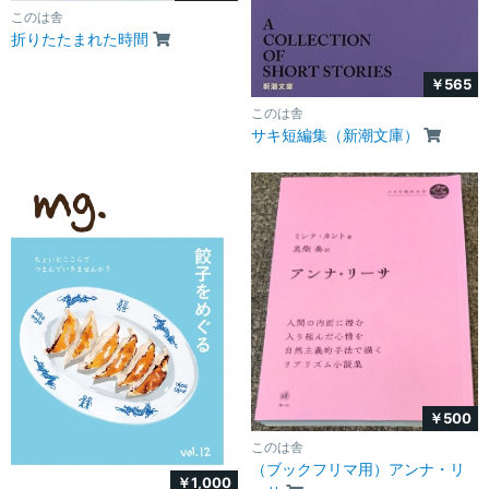
このは舎
折りたたまれた時間
￥565
このは舎
サキ短編集（新潮文庫）
￥500
このは舎
（ブックフリマ用）アンナ・リ
￥1,000