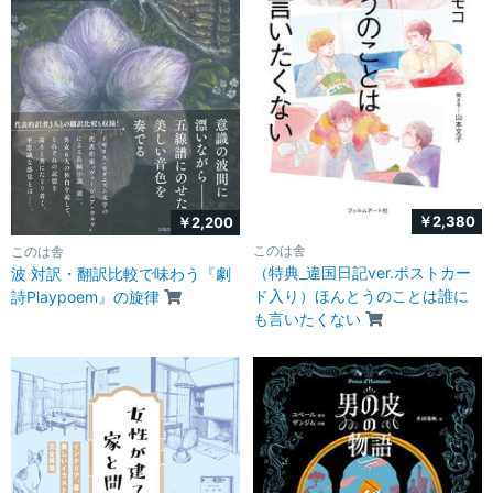
￥2,380
￥2,200
このは舎
このは舎
（特典_違国日記ver.ポストカー
波 対訳・翻訳比較で味わう『劇
ド入り）ほんとうのことは誰に
詩Playpoem』の旋律
も言いたくない