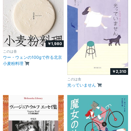
￥1,980
このは舎
ウー・ウェンの100gで作る北京
小麦粉料理
￥2,310
このは舎
光っていません