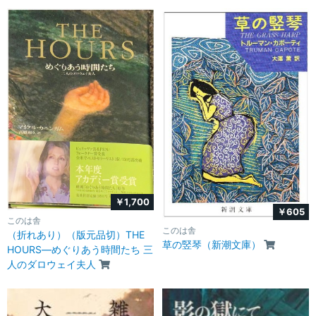
￥1,700
￥605
このは舎
このは舎
（折れあり）（版元品切）THE
草の竪琴（新潮文庫）
HOURS―めぐりあう時間たち 三
人のダロウェイ夫人