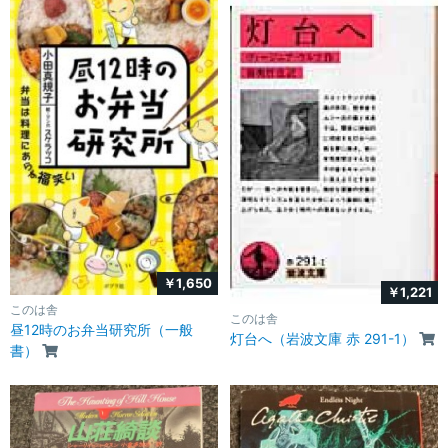
￥1,650
￥1,221
このは舎
このは舎
昼12時のお弁当研究所（一般
灯台へ（岩波文庫 赤 291-1）
書）