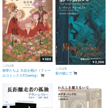
￥580
￥2,200
このは舎
このは舎
雑草たちよ 大志を抱け（フィー
影の獄にて
ルコミックスFCswing）