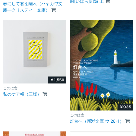
荊[いばら]の城 上
春にして君を離れ（ハヤカワ文
庫―クリスティー文庫）
￥1,550
このは舎
私のケア帳（三版）
￥935
このは舎
灯台へ（新潮文庫 ウ 28-1）