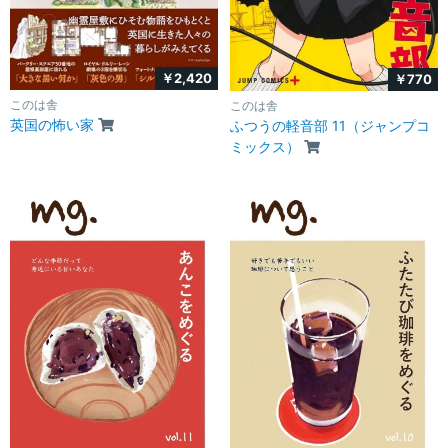
￥2,420
￥770
このは舎
このは舎
英国の怖い家
ふつうの軽音部 11（ジャンプコ
ミックス）