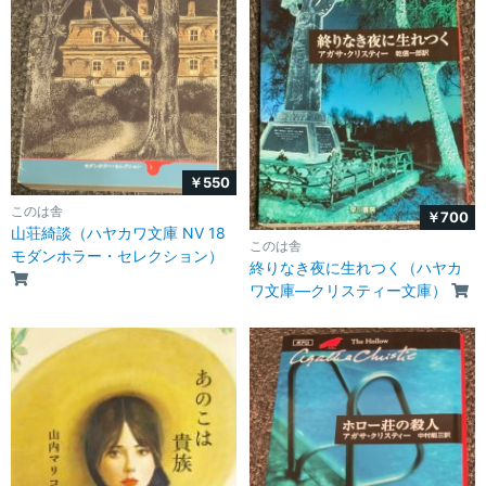
￥550
このは舎
￥700
山荘綺談（ハヤカワ文庫 NV 18
このは舎
モダンホラー・セレクション）
終りなき夜に生れつく（ハヤカ
ワ文庫―クリスティー文庫）