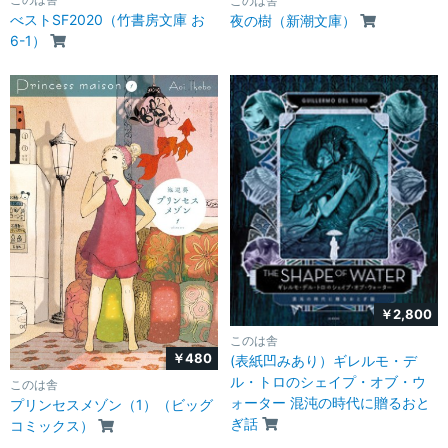
このは舎
べストSF2020（竹書房文庫 お
夜の樹（新潮文庫）
6-1）
￥2,800
このは舎
￥480
(表紙凹みあり）ギレルモ・デ
ル・トロのシェイプ・オブ・ウ
このは舎
ォーター 混沌の時代に贈るおと
プリンセスメゾン（1）（ビッグ
ぎ話
コミックス）