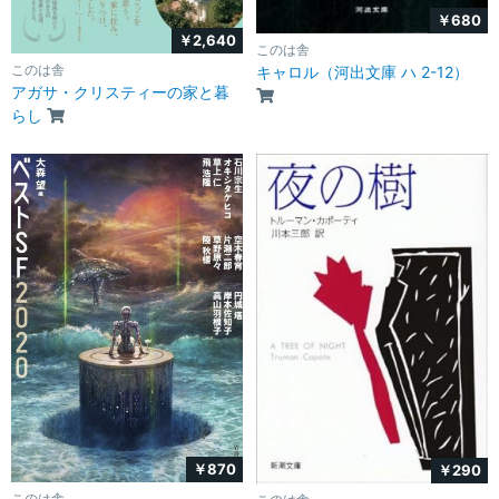
￥680
￥2,640
このは舎
このは舎
キャロル（河出文庫 ハ 2-12）
アガサ・クリスティーの家と暮
らし
￥870
￥290
このは舎