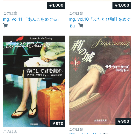
￥1,000
￥1,000
このは舎
このは舎
mg. vol.11 「あんこをめぐる」
mg. vol.10「ふたたび珈琲をめぐ
る」
￥990
￥870
このは舎
このは舎