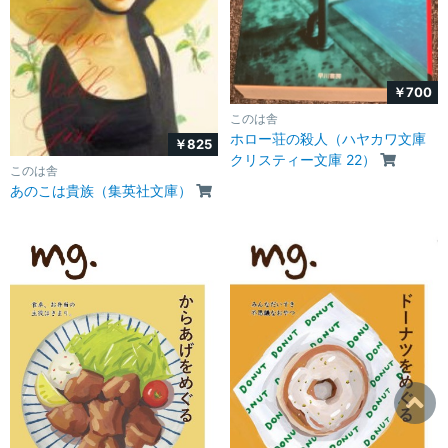
￥700
このは舎
ホロー荘の殺人（ハヤカワ文庫
￥825
クリスティー文庫 22）
このは舎
あのこは貴族（集英社文庫）