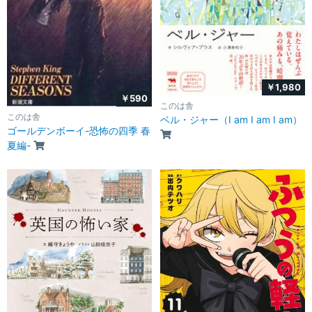
￥1,980
￥590
このは舎
このは舎
ベル・ジャー（I am I am I am）
ゴールデンボーイ-恐怖の四季 春
夏編-