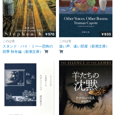
￥570
￥935
このは舎
このは舎
スタンド・バイ・ミー―恐怖の
遠い声、遠い部屋（新潮文庫）
四季 秋冬編（新潮文庫）