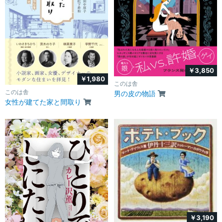
￥3,850
￥1,980
このは舎
このは舎
男の皮の物語
女性が建てた家と間取り
￥3,190