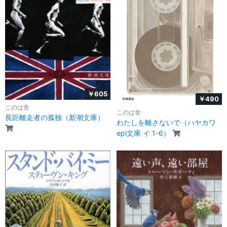
￥605
￥490
このは舎
このは舎
長距離走者の孤独（新潮文庫）
わたしを離さないで（ハヤカワ
epi文庫 イ 1-6）