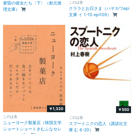
このは舎
黄昏の彼女たち〈下〉（創元推
クララとお日さま（ハヤカワepi
理文庫）
文庫 イ 1-10 epi109）
￥1,320
￥550
このは舎
このは舎
ニューヨーク製菓店（韓国文学
スプートニクの恋人（講談社文
ショートショートきむふなセレ
庫 む 6-20）