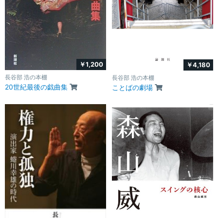
￥1,200
￥4,180
長谷部 浩の本棚
長谷部 浩の本棚
20世紀最後の戯曲集
ことばの劇場