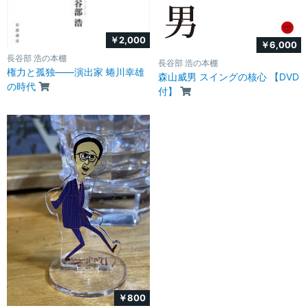
￥2,000
￥6,000
長谷部 浩の本棚
長谷部 浩の本棚
権力と孤独――演出家 蜷川幸雄
森山威男 スイングの核心 【DVD
の時代
付】
￥800