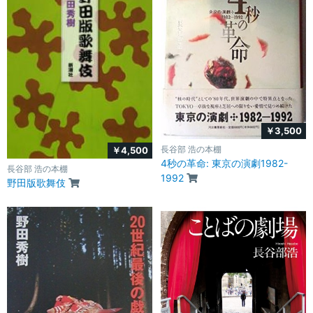
￥3,500
長谷部 浩の本棚
￥4,500
4秒の革命: 東京の演劇1982-
長谷部 浩の本棚
1992
野田版歌舞伎