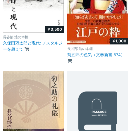
￥3,500
長谷部 浩の本棚
￥1,000
久保田万太郎と現代: ノスタルジ
ーを超えて
長谷部 浩の本棚
菊五郎の色気（文春新書 574）