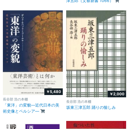
津五郎（文春新書 1066）
￥5,480
￥2,000
長谷部 浩の本棚
長谷部 浩の本棚
「東洋」の変貌―近代日本の美
坂東三津五郎 踊りの愉しみ
術史像とペルシア―