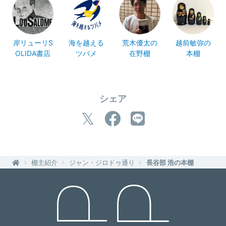
岸リューリS
海を越える
荒木優太の
越前敏弥の
OLIDA書店
ツバメ
在野棚
本棚
シェア
棚主紹介
ジャン・ジロドゥ通り
長谷部 浩の本棚