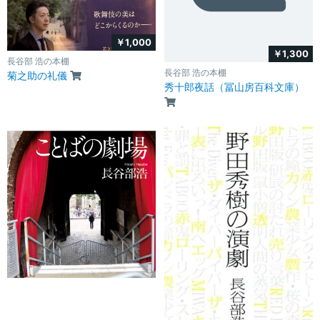
￥1,000
￥1,300
長谷部 浩の本棚
長谷部 浩の本棚
菊之助の礼儀
秀十郎夜話（冨山房百科文庫）