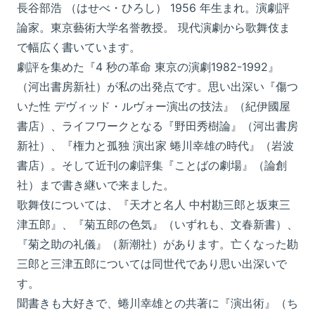
長谷部浩 （はせべ・ひろし） 1956 年生まれ。演劇評
論家。東京藝術大学名誉教授。 現代演劇から歌舞伎ま
で幅広く書いています。
劇評を集めた『4 秒の革命 東京の演劇1982-1992』
（河出書房新社）が私の出発点です。思い出深い『傷つ
いた性 デヴィッド・ルヴォー演出の技法』（紀伊國屋
書店）、ライフワークとなる『野田秀樹論』（河出書房
新社）、『権力と孤独 演出家 蜷川幸雄の時代』（岩波
書店）。そして近刊の劇評集『ことばの劇場』（論創
社）まで書き継いで来ました。
歌舞伎については、『天才と名人 中村勘三郎と坂東三
津五郎』、『菊五郎の色気』（いずれも、文春新書）、
『菊之助の礼儀』（新潮社）があります。亡くなった勘
三郎と三津五郎については同世代であり思い出深いで
す。
聞書きも大好きで、蜷川幸雄との共著に『演出術』（ち