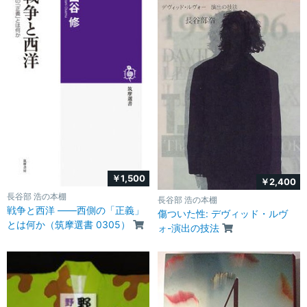
￥1,500
￥2,400
長谷部 浩の本棚
長谷部 浩の本棚
戦争と西洋 ――西側の「正義」
傷ついた性: デヴィッド・ルヴ
とは何か（筑摩選書 0305）
ォ-演出の技法