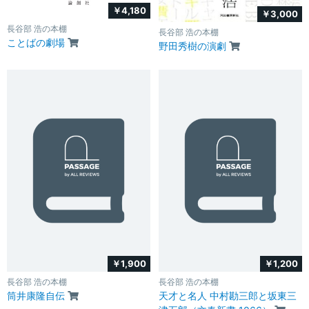
￥4,180
￥3,000
長谷部 浩の本棚
長谷部 浩の本棚
ことばの劇場
野田秀樹の演劇
￥1,900
￥1,200
長谷部 浩の本棚
長谷部 浩の本棚
筒井康隆自伝
天才と名人 中村勘三郎と坂東三